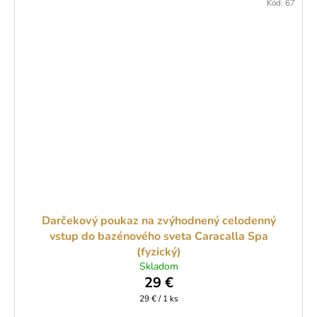
Kód:
67
Darčekový poukaz na zvýhodnený celodenný
vstup do bazénového sveta Caracalla Spa
(fyzický)
Skladom
29 €
Jednotková
29 € / 1 ks
cena: