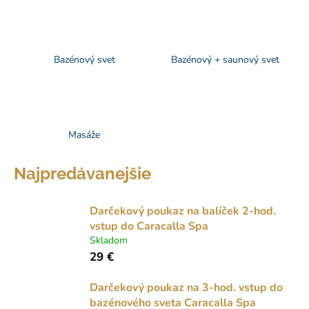
á
j
s
Bazénový svet
Bazénový + saunový svet
ť
?
Masáže
HĽADAŤ
Najpredávanejšie
Darčekový poukaz na balíček 2-hod.
O
vstup do Caracalla Spa
d
Skladom
p
29 €
o
r
Darčekový poukaz na 3-hod. vstup do
ú
bazénového sveta Caracalla Spa