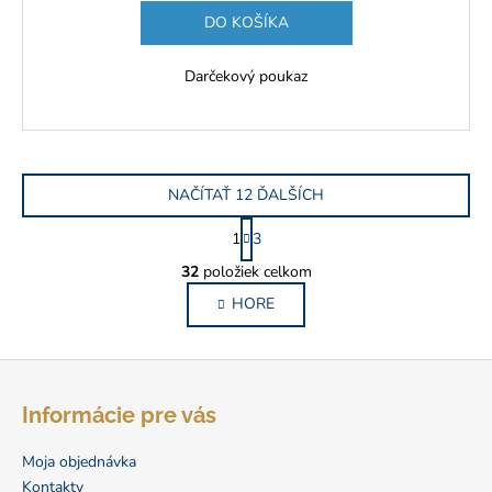
DO KOŠÍKA
Darčekový poukaz
NAČÍTAŤ 12 ĎALŠÍCH
S
1
3
t
O
r
32
položiek celkom
v
á
HORE
l
n
k
á
o
d
Z
v
a
a
á
c
Informácie pre vás
n
p
i
i
e
ä
e
Moja objednávka
p
t
Kontakty