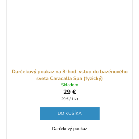
Darčekový poukaz na 3-hod. vstup do bazénového
sveta Caracalla Spa (fyzický)
Skladom
29 €
Jednotková
29 € / 1 ks
cena:
DO KOŠÍKA
Darčekový poukaz