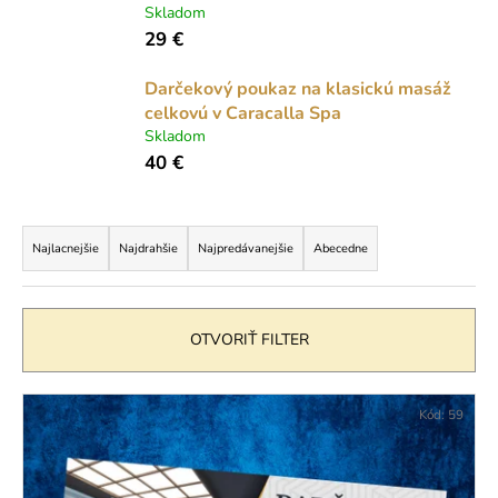
č
Skladom
a
29 €
m
e
Darčekový poukaz na klasickú masáž
celkovú v Caracalla Spa
Skladom
DARČEKOVÝ
POUKAZ
40 €
NA
3-
HOD.
R
VSTUP
a
Najlacnejšie
Najdrahšie
Najpredávanejšie
Abecedne
DO
BAZÉNOVÉHO
d
SVETA
e
CARACALLA
SPA
n
OTVORIŤ FILTER
29
i
€
e
V
Kód:
59
p
ý
r
p
o
i