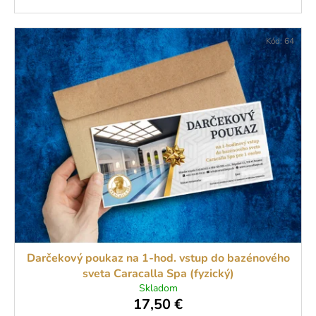
Kód:
64
Darčekový poukaz na 1-hod. vstup do bazénového
sveta Caracalla Spa (fyzický)
Skladom
17,50 €