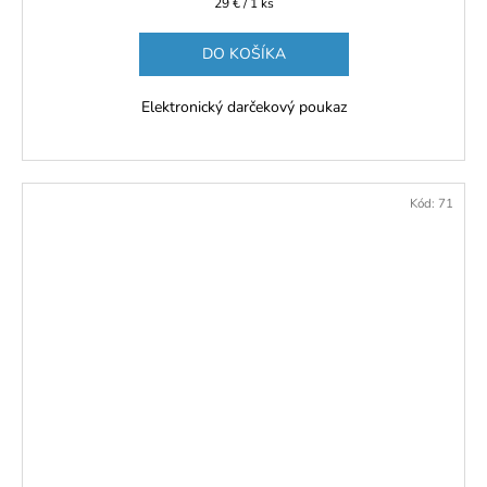
Jednotková
29 € / 1 ks
cena:
DO KOŠÍKA
Elektronický darčekový poukaz
Kód:
71