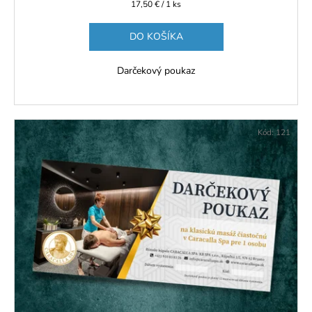
Jednotková
17,50 € / 1 ks
cena:
DO KOŠÍKA
Darčekový poukaz
Kód:
121