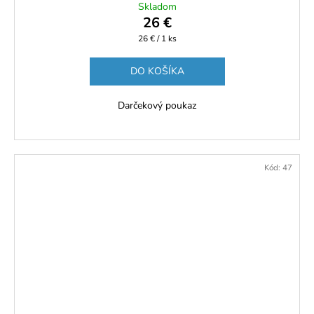
Skladom
26 €
Jednotková
26 € / 1 ks
cena:
DO KOŠÍKA
Darčekový poukaz
Kód:
47