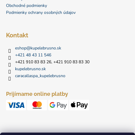
r
i
Obchodné podmienky
v
Podmienky ochrany osobných údajov
e
k
y
v
Kontakt
ý
p
eshop
@
kupelebrusno.sk
i
+421 48 43 11 546
s
u
+421 910 83 83 26, +421 910 83 83 30
kupelebrusno.sk
caracallaspa_kupelebrusno
Prijímame online platby