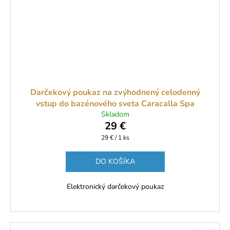
Darčekový poukaz na zvýhodnený celodenný
vstup do bazénového sveta Caracalla Spa
Skladom
29 €
Jednotková
29 € / 1 ks
cena:
DO KOŠÍKA
Elektronický darčekový poukaz