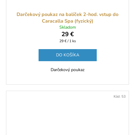
Darčekový poukaz na balíček 2-hod. vstup do
Caracalla Spa (fyzický)
Skladom
29 €
Jednotková
29 € / 1 ks
cena:
DO KOŠÍKA
Darčekový poukaz
Kód:
53