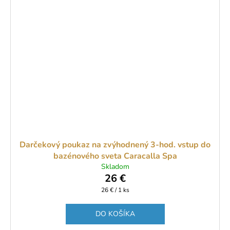
Darčekový poukaz na zvýhodnený 3-hod. vstup do
bazénového sveta Caracalla Spa
Skladom
26 €
Jednotková
26 € / 1 ks
cena:
DO KOŠÍKA