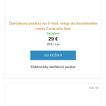
Darčekový poukaz na 3-hod. vstup do bazénového
sveta Caracalla Spa
Skladom
29 €
Jednotková
29 € / 1 ks
cena:
DO KOŠÍKA
Elektronický darčekový poukaz
Kód:
63