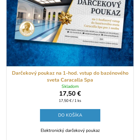
d
s
u
p
k
r
t
o
o
d
v
u
k
t
o
Darčekový poukaz na 1-hod. vstup do bazénového
v
sveta Caracalla Spa
Skladom
17,50 €
Jednotková
17,50 € / 1 ks
cena:
DO KOŠÍKA
Elektronický darčekový poukaz