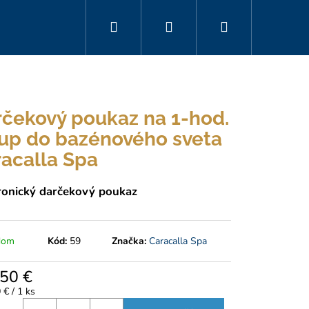
Hľadať
Prihlásenie
Nákupný
košík
čekový poukaz na 1-hod.
up do bazénového sveta
acalla Spa
ronický darčekový poukaz
dom
Kód:
59
Značka:
Caracalla Spa
,50 €
tková
 € / 1 ks
UKAZ NA KLASICKÚ