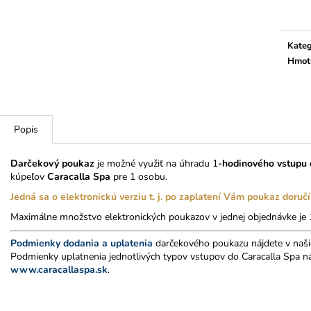
VSTUP DO BAZÉNOVÉHO SVETA
MASÁŽ CELKOV
CARACALLA SPA
40 €
29 €
Kateg
Hmot
Popis
Darčekový poukaz
je možné využiť na úhradu 1
-hodinového vstupu
kúpeľov
Caracalla Spa
pre 1 osobu.
Jedná sa o elektronickú verziu t. j. po zaplatení Vám poukaz doru
Maximálne množstvo elektronických poukazov v jednej objednávke je 
Podmienky dodania a uplatenia
darčekového poukazu nájdete v naš
Podmienky uplatnenia jednotlivých typov vstupov do Caracalla Spa n
www.caracallaspa.sk
.