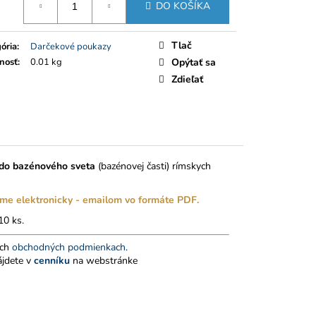
Ú V CARACALLA SPA
DO KOŠÍKA
Tlač
ória
:
Darčekové poukazy
nosť
:
0.01 kg
Opýtať sa
Zdieľať
 do bazénového sveta
(bazénovej časti) rímskych
číme elektronicky - emailom vo formáte PDF.
10 ks.
ich
obchodných podmienkach
.
ájdete v
cenníku
na webstránke