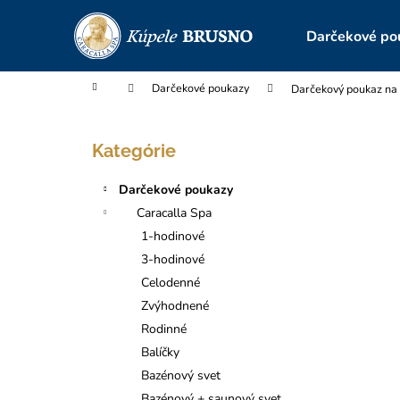
K
Prejsť
na
o
Darčekové po
obsah
Späť
Späť
š
do
do
í
Domov
Darčekové poukazy
Darčekový poukaz na 
obchodu
obchodu
k
B
o
Preskočiť
Kategórie
č
kategórie
n
Darčekové poukazy
ý
Caracalla Spa
p
1-hodinové
a
3-hodinové
n
Celodenné
e
Zvýhodnené
l
Rodinné
Balíčky
Bazénový svet
DARČEKOVÝ POUKAZ NA BALÍČEK 2-
Bazénový + saunový svet