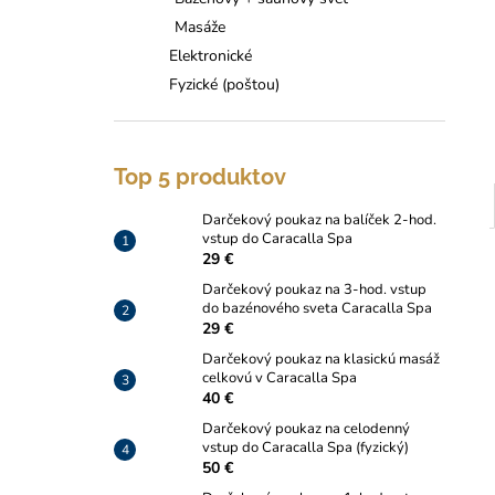
HOD. VSTUP DO CARACALLA SPA
Masáže
29 €
Elektronické
Fyzické (poštou)
Top 5 produktov
Darčekový poukaz na balíček 2-hod.
vstup do Caracalla Spa
29 €
Darčekový poukaz na 3-hod. vstup
do bazénového sveta Caracalla Spa
29 €
Darčekový poukaz na klasickú masáž
celkovú v Caracalla Spa
40 €
Darčekový poukaz na celodenný
vstup do Caracalla Spa (fyzický)
50 €