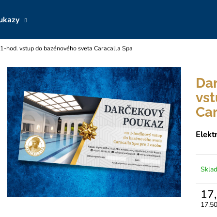
ukazy
1-hod. vstup do bazénového sveta Caracalla Spa
Čo potrebujete nájsť?
Dar
HĽADAŤ
vst
Car
Odporúčame
Elekt
Skla
17
Jedno
17,50
DARČEKOVÝ POUKAZ NA 3-HOD.
DARČEKOVÝ PO
cena: