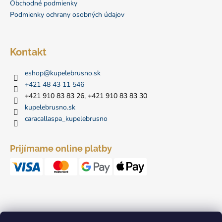
i
Obchodné podmienky
Podmienky ochrany osobných údajov
e
Kontakt
eshop
@
kupelebrusno.sk
+421 48 43 11 546
+421 910 83 83 26, +421 910 83 83 30
kupelebrusno.sk
caracallaspa_kupelebrusno
Prijímame online platby