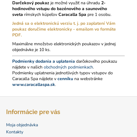
č
Darčekový poukaz
je možné využiť na úhradu
2-
a
hodinového vstupu do bazénového a saunového
m
sveta
rímskych kúpeľov
Caracalla Spa
pre 1 osobu.
e
Jedná sa o elektronickú verziu t. j. po zaplatení Vám
poukaz doručíme elektronicky - emailom vo formáte
PDF.
DARČEKOVÝ
POUKAZ
Maximálne množstvo elektronických poukazov v jednej
NA
objednávke je 10 ks.
KLASICKÚ
MASÁŽ
Podmienky dodania a uplatenia
darčekového poukazu
CELKOVÚ
nájdete v našich
obchodných podmienkach
.
V
Podmienky uplatnenia jednotlivých typov vstupov do
CARACALLA
Caracalla Spa nájdete v
cenníku
na webstránke
SPA
www.caracallaspa.sk
.
40
€
Z
á
Informácie pre vás
p
ä
Moja objednávka
t
Kontakty