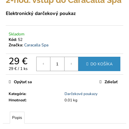
2-hod. vstup do Caracalla Spa
á
Elektronický darčekový poukaz
j
s
ť
Skladom
?
Kód:
52
Značka:
Caracalla Spa
29 €
DO KOŠÍKA
HĽADAŤ
Jednotková
29 € / 1 ks
cena:
Opýtať sa
Zdieľať
O
Kategória
:
Darčekové poukazy
d
Hmotnosť
:
0.01 kg
p
o
r
Popis
ú