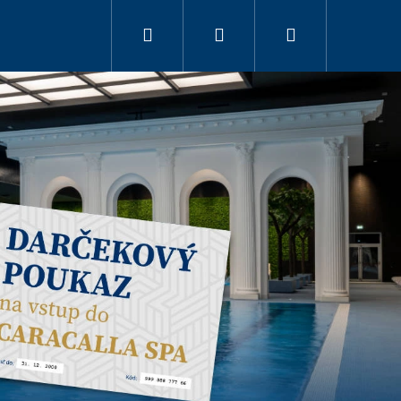
Hľadať
Prihlásenie
Nákupný
košík
UKAZ NA KLASICKÚ