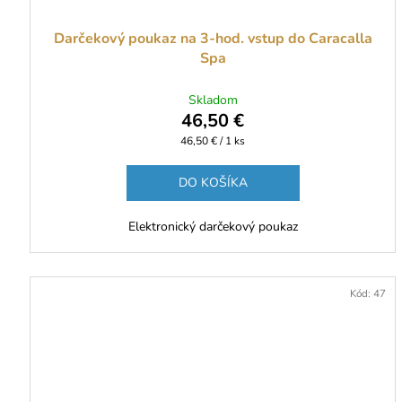
Darčekový poukaz na 3-hod. vstup do Caracalla
Spa
Skladom
46,50 €
Jednotková
46,50 € / 1 ks
cena:
DO KOŠÍKA
Elektronický darčekový poukaz
Kód:
47