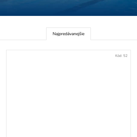
VSTUP DO BAZÉNOVÉHO SVETA
MASÁŽ CELKOV
CARACALLA SPA
40 €
29 €
Najpredávanejšie
Kód:
52