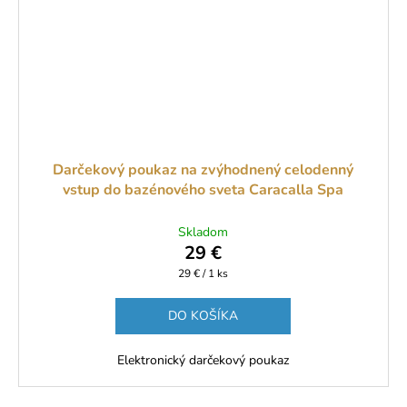
Darčekový poukaz na zvýhodnený celodenný
vstup do bazénového sveta Caracalla Spa
Skladom
29 €
Jednotková
29 € / 1 ks
cena:
DO KOŠÍKA
Elektronický darčekový poukaz