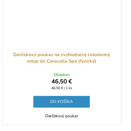
Darčekový poukaz na zvýhodnený celodenný
vstup do Caracalla Spa (fyzický)
Skladom
46,50 €
Jednotková
46,50 € / 1 ks
cena:
DO KOŠÍKA
Darčekový poukaz