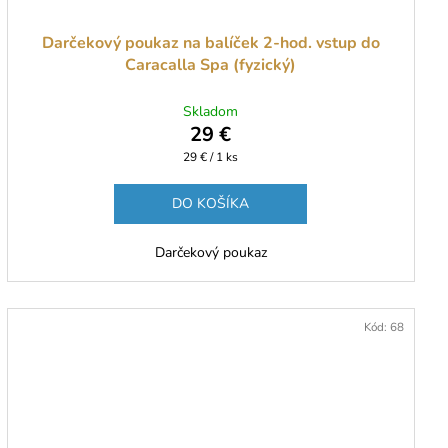
Darčekový poukaz na balíček 2-hod. vstup do
Caracalla Spa (fyzický)
Skladom
29 €
Jednotková
29 € / 1 ks
cena:
DO KOŠÍKA
Darčekový poukaz
Kód:
68