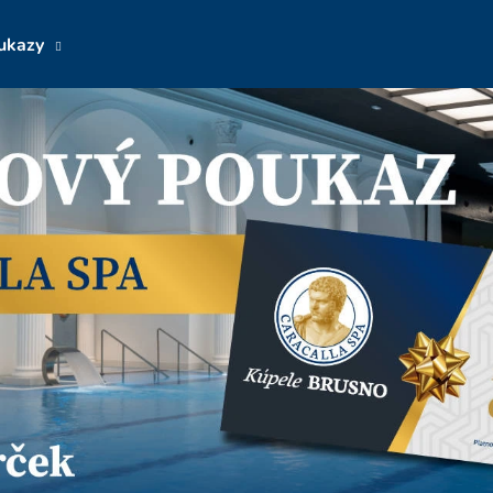
ukazy
Čo potrebujete nájsť?
HĽADAŤ
Odporúčame
DARČEKOVÝ POUKAZ NA 3-HOD.
DARČEKOVÝ PO