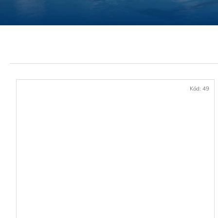
HOD. VSTUP DO CARACALLA SPA
29 €
Kód:
49