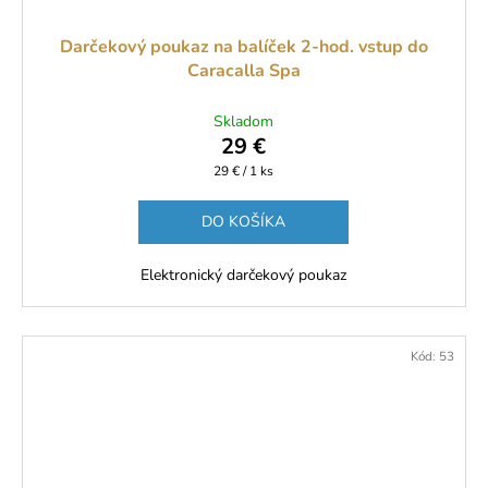
Darčekový poukaz na balíček 2-hod. vstup do
Caracalla Spa
Skladom
29 €
Jednotková
29 € / 1 ks
cena:
DO KOŠÍKA
Elektronický darčekový poukaz
Kód:
53