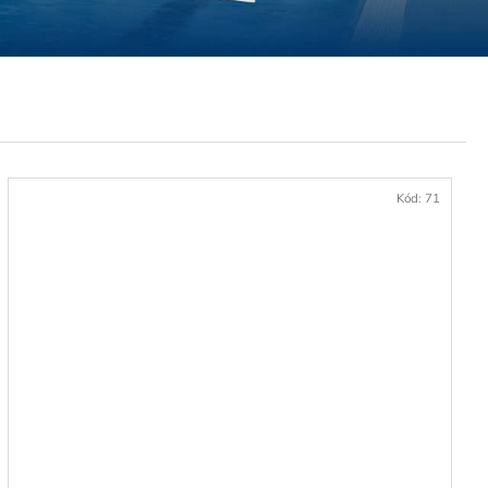
Ú V CARACALLA SPA
Kód:
71