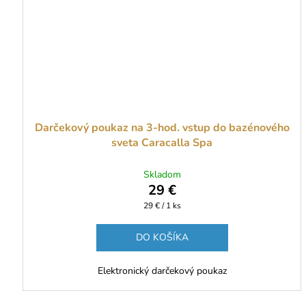
Darčekový poukaz na 3-hod. vstup do bazénového
sveta Caracalla Spa
Skladom
29 €
Jednotková
29 € / 1 ks
cena:
DO KOŠÍKA
Elektronický darčekový poukaz