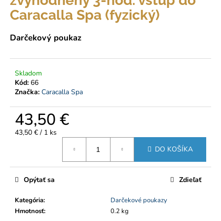
zvýhodnený 3-hod. vstup do
á
Caracalla Spa (fyzický)
j
s
Darčekový poukaz
ť
?
Skladom
Kód:
66
Značka:
Caracalla Spa
43,50 €
HĽADAŤ
Jednotková
43,50 € / 1 ks
cena:
DO KOŠÍKA
O
d
p
Opýtať sa
Zdieľať
o
r
Kategória
:
Darčekové poukazy
ú
Hmotnosť
:
0.2 kg