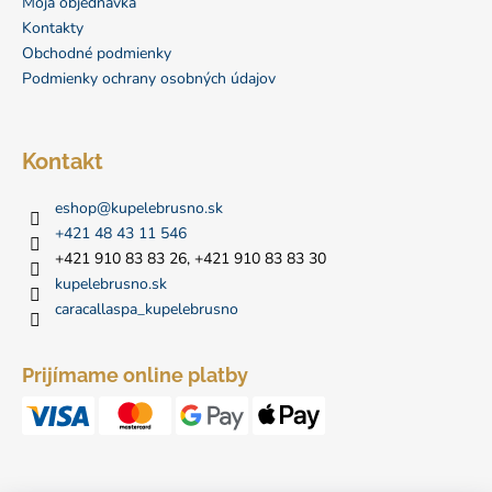
Moja objednávka
t
Kontakty
i
Obchodné podmienky
Podmienky ochrany osobných údajov
e
Kontakt
eshop
@
kupelebrusno.sk
+421 48 43 11 546
+421 910 83 83 26, +421 910 83 83 30
kupelebrusno.sk
caracallaspa_kupelebrusno
Prijímame online platby