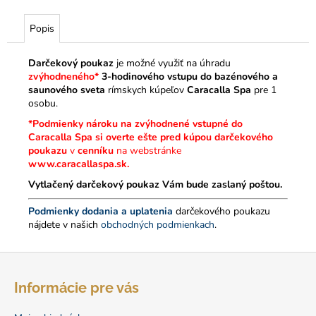
č
a
Popis
m
e
Darčekový poukaz
je možné využiť na úhradu
zvýhodneného*
3-hodinového vstupu do bazénového a
DARČEKOVÝ
saunového sveta
rímskych kúpeľov
Caracalla Spa
pre 1
POUKAZ
osobu.
NA
*Podmienky nároku na zvýhodnené vstupné do
CELODENNÝ
VSTUP
Caracalla Spa si overte ešte pred kúpou darčekového
DO
poukazu
v
cenníku
na webstránke
CARACALLA
www.caracallaspa.sk
.
SPA
Vytlačený darčekový poukaz Vám bude zaslaný poštou.
(FYZICKÝ)
50
Podmienky dodania a uplatenia
darčekového poukazu
€
nájdete v našich
obchodných podmienkach
.
Z
á
Informácie pre vás
p
ä