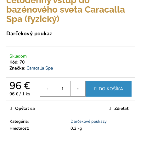
celodenný vstup do
á
bazénového sveta Caracalla
j
Spa (fyzický)
s
ť
Darčekový poukaz
?
Skladom
Kód:
70
Značka:
Caracalla Spa
HĽADAŤ
96 €
DO KOŠÍKA
Jednotková
96 € / 1 ks
cena:
O
d
Opýtať sa
Zdieľať
p
o
Kategória
:
Darčekové poukazy
r
Hmotnosť
:
0.2 kg
ú