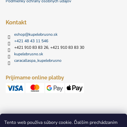
Podmienky ochrany osobných údajov
e
Kontakt
eshop
@
kupelebrusno.sk
+421 48 43 11 546
+421 910 83 83 26, +421 910 83 83 30
kupelebrusno.sk
caracallaspa_kupelebrusno
Prijímame online platby
Tento web používa súbory cookie. Ďalším prechádzaním