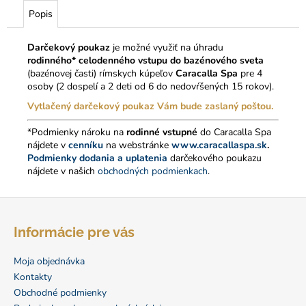
č
Popis
a
m
e
Darčekový poukaz
je možné využiť na úhradu
rodinného* celodenného vstupu do bazénového sveta
(bazénovej časti) rímskych kúpeľov
Caracalla Spa
pre 4
DARČEKOVÝ
osoby (2 dospelí a 2 deti od 6 do nedovŕšených 15 rokov).
POUKAZ
Vytlačený darčekový poukaz Vám bude zaslaný poštou.
NA
CELODENNÝ
*Podmienky nároku na
rodinné vstupné
do Caracalla Spa
VSTUP
DO
nájdete v
cenníku
na webstránke
www.caracallaspa.sk
.
CARACALLA
Podmienky dodania a uplatenia
darčekového poukazu
SPA
nájdete v našich
obchodných podmienkach
.
(FYZICKÝ)
50
Z
€
á
Informácie pre vás
p
ä
Moja objednávka
t
Kontakty
i
Obchodné podmienky