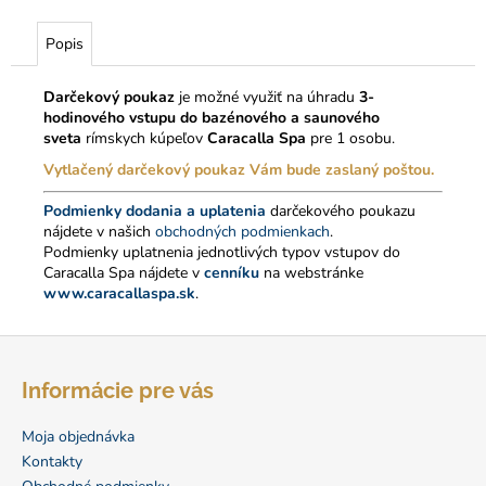
č
a
Popis
m
e
Darčekový poukaz
je možné využiť na úhradu
3-
hodinového vstupu do bazénového a saunového
DARČEKOVÝ
sveta
rímskych kúpeľov
Caracalla Spa
pre 1 osobu.
POUKAZ
Vytlačený darčekový poukaz Vám bude zaslaný poštou.
NA
BALÍČEK
2-
Podmienky dodania a uplatenia
darčekového poukazu
HOD.
nájdete v našich
obchodných podmienkach
.
VSTUP
Podmienky uplatnenia jednotlivých typov vstupov do
DO
Caracalla Spa nájdete v
cenníku
na webstránke
CARACALLA
www.caracallaspa.sk
.
SPA
29
Z
€
á
Informácie pre vás
p
ä
Moja objednávka
t
Kontakty