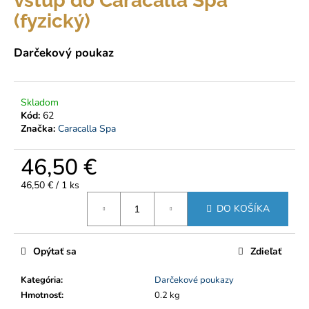
vstup do Caracalla Spa
á
(fyzický)
j
s
Darčekový poukaz
ť
?
Skladom
Kód:
62
Značka:
Caracalla Spa
46,50 €
HĽADAŤ
Jednotková
46,50 € / 1 ks
cena:
DO KOŠÍKA
O
d
p
Opýtať sa
Zdieľať
o
r
Kategória
:
Darčekové poukazy
ú
Hmotnosť
:
0.2 kg