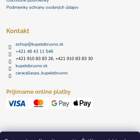
i
Obchodné podmienky
Podmienky ochrany osobných údajov
e
Kontakt
eshop
@
kupelebrusno.sk
+421 48 43 11 546
+421 910 83 83 26, +421 910 83 83 30
kupelebrusno.sk
caracallaspa_kupelebrusno
Prijímame online platby